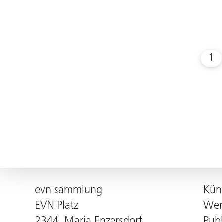
1
evn sammlung
Kün
EVN Platz
Wer
2344, Maria Enzersdorf
Pub