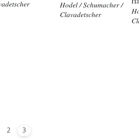
Hä
vadetscher
Hodel / Schumacher /
Ho
Clavadetscher
Cl
2
3