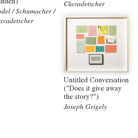
nden)
Clavadetscher
del / Schumacher /
avadetscher
Untitled Conversation
("Does it give away
the story?")
Joseph Grigely