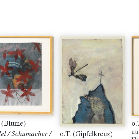
. (Blume)
o.
au
el / Schumacher /
o.T. (Gipfelkreuz)