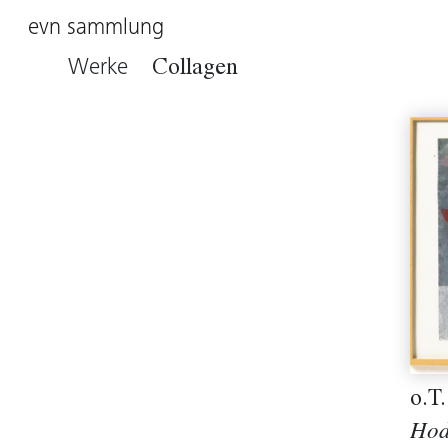
evn sammlung
Werke
Collagen
o.T
Hod