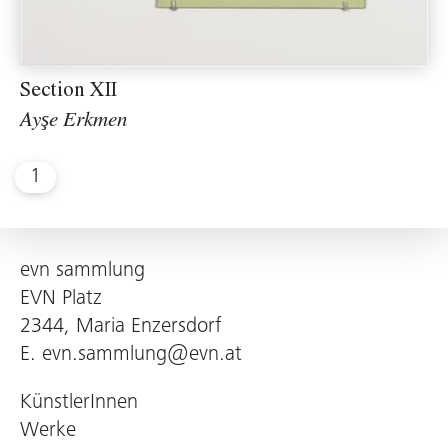
Section XII
Ayşe Erkmen
1
evn sammlung
EVN Platz
2344, Maria Enzersdorf
E.
evn.sammlung@evn.at
KünstlerInnen
Werke