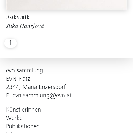
Rokytník
Jitka Hanzlová
1
evn sammlung
EVN Platz
2344, Maria Enzersdorf
E.
evn.sammlung@evn.at
KünstlerInnen
Werke
Publikationen