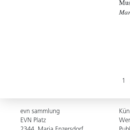
Mus
Mar
1
evn sammlung
Kün
EVN Platz
Wer
2344, Maria Enzersdorf
Pub