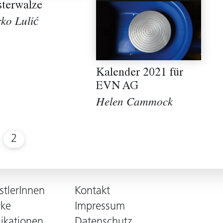
terwalze
ko Lulić
Kalender 2021 für
EVN AG
Helen Cammock
2
stlerInnen
Kontakt
ke
Impressum
likationen
Datenschutz