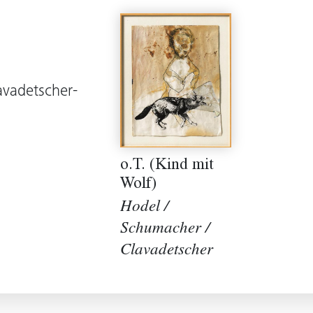
avadetscher-
o.T. (Kind mit
Wolf)
Hodel /
Schumacher /
Clavadetscher