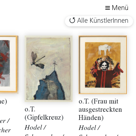
Menü
Alle KünstlerInnen
me)
o.T. (Frau mit
o.T.
ausgestreckten
(Gipfelkreuz)
Händen)
r /
Hodel /
Hodel /
cher