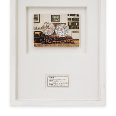
Hassan, die syrische Wurzeln hat, mit hohem
persönlichem Engagement reagiert. Zu sehen
sind unregelmäßige konzentrische Kreise,
inselartige Formen, und an zentraler Stelle das
vertraute Friedenssymbol in knalligen Farben.
Das Werk ist im Mai 2012 entstanden, noch im
selben Monat wurde der UN-Friedensplan
aufgekündigt und heftige Kämpfe erschüttern
bis heute das Land. Der Name Orontes im Titel
bezieht sich auf den Fluss Nahr al-Asi, der
durch den Libanon, durch Syrien und die Türkei
fließt. Viele Ausgrabungsstätten entlang des
Flusslaufes fielen damals durch Zerstörung oder
Raubgrabungen dem Krieg zum Opfer.
Angesichts der bis heute andauernden
humanitären Katastrophe in der Region sind