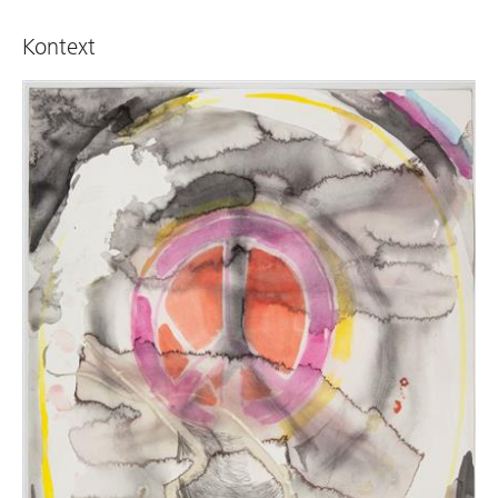
verarbeitet. Die auf dem Boden hockenden
weiblichen Figuren transportieren dezidiert
Kontext
politische Fragen. Feminismus, Identität, soziale
Probleme und die Auseinandersetzung damit
sind zentrale Themen bei Róza El-Hassan.
Die kleinformatige Collage, entstanden
zwischen 2001 und 2002, bezieht sich direkt
auf die Skulptur
R. Thinking/Dreaming about
Overpopulation I
. Aus einer Abbildung der
Skulptur schneidet die Künstlerin den
schwarzen Tschador heraus. Ohne den Stoff
bleibt ein Umriss, der den orangen Ballon als
Fruchthülle im Nichts schweben lässt.
Ohne Titel (Hypermoral)
stammt aus einer
Phase der größeren zeichnerischen Abstraktion,
in der die Arbeiten oft mit einzelnen Wörtern