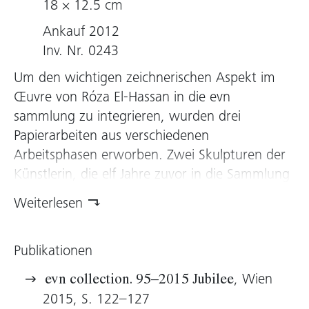
18 × 12.5 cm
Ankauf 2012
Inv. Nr. 0243
Um den wichtigen zeichnerischen Aspekt im
Œuvre von Róza El-Hassan in die evn
sammlung zu integrieren, wurden drei
Papierarbeiten aus verschiedenen
Arbeitsphasen erworben. Zwei Skulpturen der
Künstlerin, die elf Jahre zuvor in die Sammlung
gekommen sind, stammen aus der
Weiterlesen
Serie
R. Thinking/Dreaming about
Overpopulation
, die ihren Ausgangspunkt im
Publikationen
Kosovokrieg hatte. Modifikationen dieser
Skulpturen wurden über mehrere Jahre hinweg
, Wien
evn collection. 95–2015 Jubilee
in verschiedenen Medien und Techniken
2015, S. 122–127