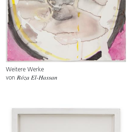
oder Phrasen kombiniert werden. Auch der
stärker materielle Umgang mit Papier als
Werkstoff und gestaltendem Element spielt
eine Rolle. Hier wird daraus eine zornige,
düstere Arbeit mit verlaufenden Farbflächen in
dunklen Tönen und schnell hingeworfenen
Schriftzügen. Applizierte Papierstreifen
verdecken den aquarellierten Hintergrund wie
Zensurbalken. Bezieht sich die angesprochene
Weitere Werke
Übermoral auf den widerspruchsvollen Umgang
von
Róza El-Hassan
der Gesellschaft mit Moral oder ist der Begriff
eher im Sinne von Georges Bataille und der
fließenden Grenze zwischen Gut und Böse zu
sehen?
Die dritte Arbeit thematisiert den
unerträglichen Krieg in Syrien, auf den Róza El-