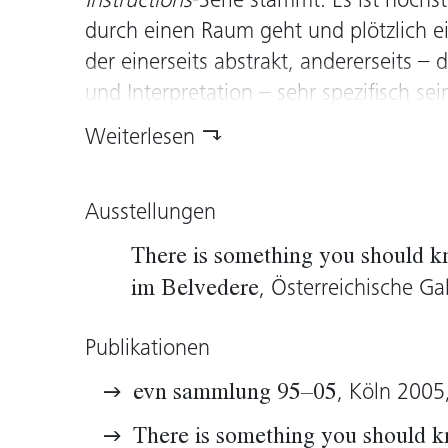
Instructions
-Serie stammt. Es ist höchs
durch einen Raum geht und plötzlich ei
der einerseits abstrakt, andererseits –
und Interpretation – sehr spezifisch se
you should know
hat einen leicht beu
Weiterlesen
spricht uns im psychologischen Raum 
an. Warum und wie wir Ereignissen od
Ausstellungen
und die Unsicherheiten, die in diesem P
zentrale Aussage dieser Arbeit, die an
There is something you should
Siebzigerjahre erinnert. Ging es damal
, Österreichische Ga
im Belvedere
Ideologien, befassen sich die Künstler
weniger komplizierten individuellen Be
Publikationen
, Köln 2005
evn sammlung 95–05
Brigitte Huck, 2005
There is something you should