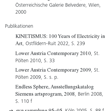
thematisiert und ästhetisch romantisiert. Das
Österreichische Galerie Belvedere, Wien,
Unendliche der Kreisform wiederum intensiviert
2000
die sprachlich formale Geste des Palindroms
und des Wortlautes selbst.
Publikationen
KINETISMUS: 100 Years of Electricity in
Hans Ulrich Obrist, 2005
, Ostfildern-Ruit 2022, S. 239
Art
, St.
Lower Austria Contemporary 2010
Pölten 2010, S. 33
, St.
Lower Austria Contemporary 2009
Pölten 2009, S. s. p.
Endless Sphere, Ausstellungskatalog
, Berlin 2008,
Siemens artsprogram, 2008
S. 110 f