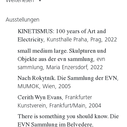
Weiterlesen
durchgehend eine filmische Herangehensweise
zu entdecken. Das Thema von „site/sight“, mit
Ausstellungen
den Motiven von magischer Leinwand und
Projektion, spielt ebenfalls eine große Rolle. Bei
KINETISMUS: 100 years of Art and
der Arbeit in der evn sammlung umlaufen
, Kunsthalle Praha, Prag, 2022
Electricity
Neonbuchstaben in lateinischer Sprache einen
small medium large. Skulpturen und
Reifen. Der Text ist nicht nur der Titel von Guy
, evn
Objekte aus der evn sammlung
Debords letztem Film von 1978, sondern
sammlung, Maria Enzersdorf, 2022
gleichzeitig einer der Hauptslogans der
Situationistischen Internationale. Der mystische
,
Nach Rokytník. Die Sammlung der EVN
Satz ist auch ein Palindrom, eine Wortfolge, die
MUMOK, Wien, 2005
vorwärts wie rückwärts Sinn ergibt und damit
, Frankfurter
Cerith Wyn Evans
eine Verstärkung der Bedeutung ermöglicht.
Kunstverein, Frankfurt/Main, 2004
Debords Film, der während der ersten 15
Minuten nur Dunkelheit zeigt, wird durch das
There is something you should know. Die
leuchtende Gas der Neoninstallation neu
,
EVN Sammlung im Belvedere