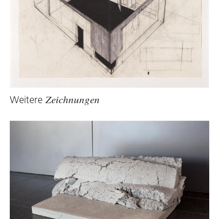
an die Kunstgemeinde, die durch ähnlich
simple Methoden Werke eher banalisiert
als politisch auflädt.
Christoph Meier gehört zu einer jüngeren
Generation von Bildhauern und Bildhauerinnen,
die für die Entwicklung ihrer Arbeiten das
klassische Mittel der Komposition durch den
Weitere
Zeichnungen
Begriff der Kontingenz ersetzt haben. Es geht
also weniger darum, einen genau entworfenen
Plan zu verfolgen, wie die Skulptur einmal
aussehen soll, sondern darum, gut zu
navigieren, Zufälle produktiv zu nutzen und im
rechten Augenblick aufzuhören. Der Prozess
der Erarbeitung ist ein zentraler Teil des Werks
und bleibt als Spur deutlich.