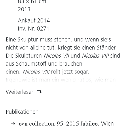
83 × 61 cm
2013
Ankauf 2014
Inv. Nr. 0271
Eine Skulptur muss stehen, und wenn sie’s
nicht von alleine tut, kriegt sie einen Ständer.
Die Skulpturen
Nicolas VII
und
Nicolas VIII
sind
aus Schaumstoff und brauchen
einen.
Nicolas VIII
rollt jetzt sogar.
Irgendwie ist man ein wenig ratlos, wie man
sich den Arbeiten gegenüber verhalten soll, fast
Weiterlesen
will man sie umarmen und sehen, was passiert.
Oder sie tatsächlich als Stempel benützen, wie
Publikationen
Christoph Meier das in der Papierarbeit
Nicolas
IX
vorschlägt.
, Wien
evn collection. 95–2015 Jubilee
Beiden Skulpturen ist anzusehen, dass sie