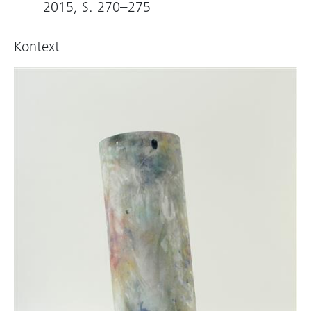
2015, S. 270–275
schon einiges mitgemacht haben. Schon die
Materialien, aus denen sie hergestellt wurden,
Kontext
passen nicht in den gängigen Katalog des
Künstlerbedarfs. Die Schaumstoffwalzen waren
vielleicht einmal ein Boxsack für empfindliche
Kinder und das Gestell eine Halterung für
gemeine Zahnarztbohrer. Gleichermaßen passt
die Arbeitsmethode nicht ganz ins Programm:
Die Farbe ist auf dem Schaumstoff nicht
einfach mit dem Pinsel aufgetragen, wie es der
Maler tut, sondern die Pigmente wurden
langsam in den Körper einmassiert, wie man es
sonst eigentlich nur aus der Küche kennt. Das
Material musste so lange behandelt werden,
bis genug Farbe eingedrungen war, um
tatsächlich als Stempel zu dienen und