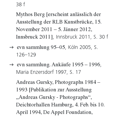
38 f
zivilisatorischen Strukturen wirksam sind. So
unverrückbar das Bild in seiner zentrierten
Mythos Berg [erscheint anlässlich der
Prägnanz auch zu sein scheint: Wir spüren
Ausstellung der RLB Kunstbrücke, 15.
dennoch, dass die Welt links und rechts des
November 2011 – 5. Jänner 2012,
Bildausschnitts ganz normal weitergeht und
, Innsbruck 2011, S. 30 f
Innsbruck 2011]
dass die Fremden, die in der Natur zu Gast
, Köln 2005, S.
evn sammlung 95–05
sind, demnächst in ihre urbane Heimat
126–129
zurückkehren werden.
,
evn sammlung. Ankäufe 1995 – 1996
Wolfgang Kos, 2005
Maria Enzersdorf 1997, S. 17
Andreas Gursky, Photographs 1984 –
1993 [Publikation zur Ausstellung
„Andreas Gursky - Photographs“,
Deichtorhallen Hamburg, 4. Feb. bis 10.
April 1994, De Appel Foundation,