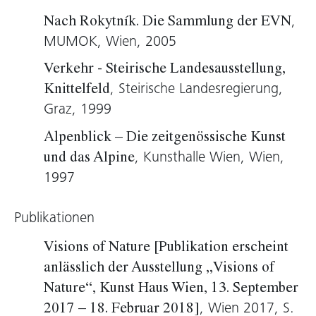
Konstruktionsschema Vordergrund/Hintergrund
,
Nach Rokytník. Die Sammlung der EVN
und „orchestriert Mittelgründe“ (Collier
MUMOK, Wien, 2005
Schorr).
Verkehr - Steirische Landesausstellung,
Das Bild
Maloja
ist ein gutes Beispiel für die
, Steirische Landesregierung,
Knittelfeld
leise Spannung, die Gurskys Motiven
Graz, 1999
innewohnt. Irritierend ist der Gegensatz
zwischen einem unspektakulären
Alpenblick – Die zeitgenössische Kunst
Landschaftsausschnitt und einer sehr präzisen,
, Kunsthalle Wien, Wien,
und das Alpine
ja geradezu bedeutungsschweren
1997
Bildchoreografie. Die Menschengruppe im
Zentrum bildet einen Kreis – aber was erfahren
Publikationen
wir eigentlich? Handelt es sich um Teilnehmer
Visions of Nature [Publikation erscheint
eines Kräuterlehrgangs, um eine ökologische
anlässlich der Ausstellung „Visions of
Initiativgruppe, um eine Therapiesitzung?
Nature“, Kunst Haus Wien, 13. September
Eigentlich erfahren wir nur, dass auch an
, Wien 2017, S.
2017 – 18. Februar 2018]
entlegenen Orten die gewohnten