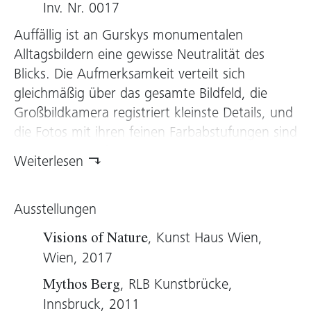
Inv. Nr. 0017
Auffällig ist an Gurskys monumentalen
Alltagsbildern eine gewisse Neutralität des
Blicks. Die Aufmerksamkeit verteilt sich
gleichmäßig über das gesamte Bildfeld, die
Großbildkamera registriert kleinste Details, und
die Fotos mit ihren feinen Farbabstufungen sind
überreich an Information. Zugleich scheinen sie
Weiterlesen
aber auf eine fast meditative Weise „leer“ zu
sein. Jean-Pierre Criqui sprach von einer
Ausstellungen
„unbestimmbaren Mischung von Metaphysik
und Ironie“.
, Kunst Haus Wien,
Visions of Nature
Ein Gefühl von Weite und Übersicht stellt sich
Wien, 2017
ein, aber es fehlt die übliche Hierarchie
, RLB Kunstbrücke,
Mythos Berg
zwischen Bildzentrum und Peripherie. Gursky
Innsbruck, 2011
verzichtet auf das traditionelle