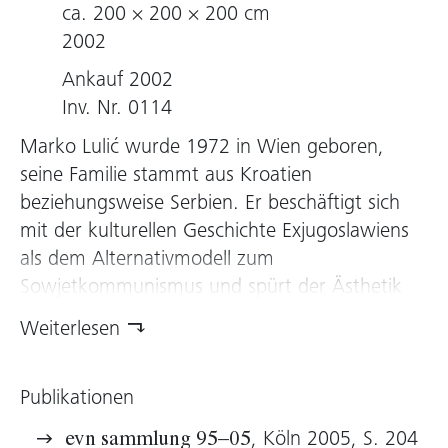
ca. 200 × 200 × 200 cm
2002
Ankauf 2002
Inv. Nr. 0114
Marko Lulić wurde 1972 in Wien geboren,
seine Familie stammt aus Kroatien
beziehungsweise Serbien. Er beschäftigt sich
mit der kulturellen Geschichte Exjugoslawiens
als dem Alternativmodell zum
Sowjetkommunismus und spürt der Ästhetik
des Modernismus nach, die im Alltagsbild
Weiterlesen
Jugoslawiens wesentlich häufiger zu finden war
als etwa im von Barock und Jugendstil
Publikationen
geprägten Wien. Sein Tableau für die
evn
sammlung
gehört zur Werkgruppe
, Köln 2005, S. 204
evn sammlung 95–05