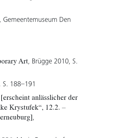
elbst als den gewalttätigen
ers, der das Bild des
, Gemeentemuseum Den
 Künstlerin zurück, dreht
er in die Schranken.
, Brügge 2010, S.
orary Art
, S. 188–191
erscheint anlässlicher der
ke Krystufek“, 12.2. –
,
terneuburg]