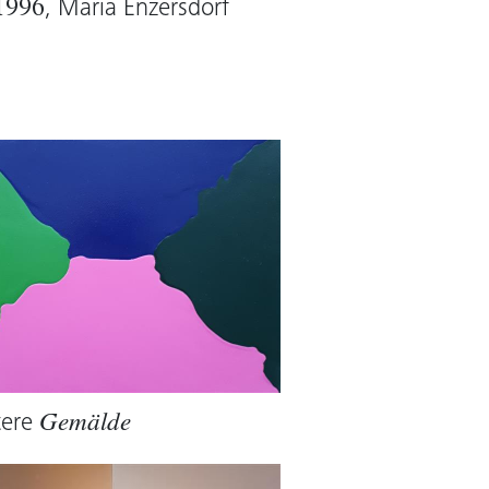
, Maria Enzersdorf
1996
tere
Gemälde