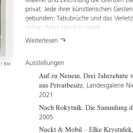
Malerei und Zeichnung die Grenzen zw
privat. Jede ihrer künstlerischen Gesten
gebunden; Tabubrüche und das Verlet
gehen dabei Hand in Hand.
Ihr Spiel mit wechselnden Identitäten i
Weiterlesen
Selbstinszenierung und mit der explizi
Sexualität kalkuliert den Schock ebenso
Ausstellungen
unverständlich ist.
1 Bild
Die beiden Selbstporträts sind von Me
Auf zu Neuem. Drei Jahrzehnte v
Argument her geradezu klassisch. Ganz 
, Landesgalerie Ni
aus Privatbesitz
unmittelbar skizzierend, spiegelt sich e
2021
Offenheit in den Blättern, die scheinb
Nach Rokytník. Die Sammlung 
Repetition des Sujets, seiner durchgeh
2005
strukturellen Ähnlichkeit steht. Der star
den Betrachter, das potenzielle Vis-à-v
Nackt & Mobil – Elke Krystufek