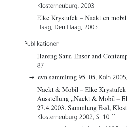
wehren sich gegen das, was Krystufek s
Klosterneuburg, 2003
Blick bezeichnet. Den Blick des Betracht
Elke Krystufek – Naakt en mobil
anderen zum Objekt macht, ihn gibt die
Haag, Den Haag, 2003
den Spieß um und verweist ihr Gegenüb
Publikationen
Brigitte Huck, 2005
Hareng Saur. Ensor and Contemp
87
, Köln 2005
evn sammlung 95–05
Nackt & Mobil – Elke Krystufek [
Ausstellung „Nackt & Mobil – El
27.4.2003. Sammlung Essl, Klos
Klosterneuburg 2002, S. 10 ff