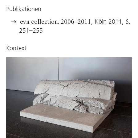
vor seinem Zugriff sicher: Oberflächen, Inhalte,
Publikationen
Bilder, Töne. Die Wirklichkeit wird zugespitzt
auf jenen misslichen Moment der
Truman
, Köln 2011, S.
evn collection. 2006–2011
Show
, jenen fatalen Moment des Erwachens
251–255
aus der Fiktion: „Willkommen in der Wüste des
Realen“.
Kontext
Christoph Weber verfolgt seine bildhauerische
Strategie mit den Methoden der Konzeptkunst
der 1960er- und 1970er-Jahre. Das Material –
Wachs, Kupfer, Papiermaché, also historische,
„warme“ Stoffe, oder im Gegensatz dazu
Beton, Aluminium, Glas – hat in seinen
Arbeiten immer symbolischen Charakter. Kälte
entspricht der Gegenwart, Wärme der
Vergangenheit. Die
Objets externes
sind aus
Wachs und Farbpigment, gehören also ebenso