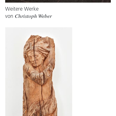
in die Vergangenheit wie die Hausfassaden,
deren Verputz der Künstler in Silikon drückt, in
Weitere Werke
Wachs gießt, bevor er dann die noch weiche
von
Christoph Weber
Form zu würfelförmigen Kuben faltet. Und sie
beiläufig im Raum verteilt, anders als sein
großes Vorbild Donald Judd, der für die
Präsentation der
Specific Objects
systematische
Ordnungsstrukturen vorschrieb.
Weber setzt das Vokabular der Godfathers der
Minimal- und Konzeptkunst souverän für seine,
von ihnen längst emanzipierten, persönlichen
Untersuchungen ein. Er beschäftigt sich mit
Bedeutung und Transfer von Material, mit
urbanistischen Kategorien wie der räumlichen
und sozialen Organisation von Städten. Er tut
dies auch innerhalb des Werkblocks der
Carbon