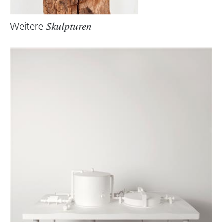
Drawing Studies
, die materielle und
theoretische Verfahren im Raum zum Thema
Weitere
Skulpturen
haben. In situ zeichnet Weber mit
Kohlefaserstangen in Ausstellungssituationen,
lässt die Betrachter am Prozess der
Verräumlichung teilhaben und macht die
Mechanismen der Wahrnehmung erlebbar.
Dann wieder pastet er seine Linienkörper im
Foto über Plattenbauten an den traurigen
Rändern der Stadt. Was den verlorenen
Randzonen utopischen Swing verleiht.
Brigitte Huck, 2011