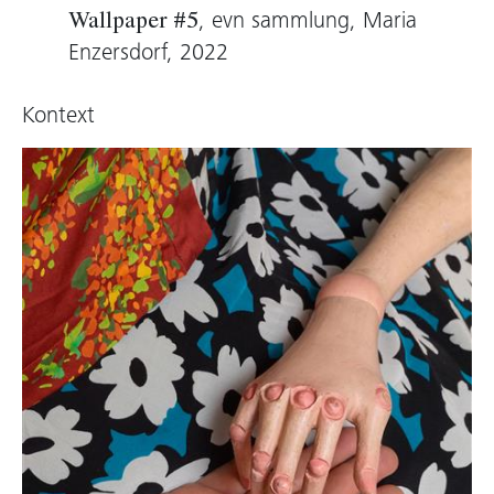
der Stirn sind sie blau. Darunter befindet sich
, evn sammlung, Maria
Wallpaper #5
ein grüner, geschlechtsloser Körper, eine
Enzersdorf, 2022
ausgestopfte Puppe, jeweils ein Bein und ein
Arm sind amputiert. Der Körper ist
Kontext
verschlossen und vernäht, aus Lederimitat und
hauteng. Knebl geht es um die Mensch-Ding-
Beziehungen, um Grenzverschiebungen des
Geschmacks und die Gratwanderungen zur
Sexualität. Dabei sind Rollen bedeutsam,
Verkleidungen, Inszenierungen und
Projektionen. “Ich bin von der Figur des
Harlekins oder Narr des Königs inspiriert, er
hatte die Funktion, Dinge anzusprechen, die
andere nicht aussprechen dürfen.“
Thomas D. Trummer, 2021