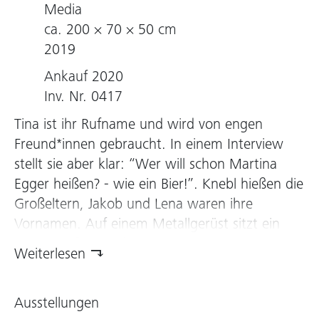
Media
ca. 200 × 70 × 50 cm
2019
Ankauf 2020
Inv. Nr. 0417
Tina ist ihr Rufname und wird von engen
Freund*innen gebraucht. In einem Interview
stellt sie aber klar: “Wer will schon Martina
Egger heißen? - wie ein Bier!”. Knebl hießen die
Großeltern, Jakob und Lena waren ihre
Vornamen. Auf einem Metallgerüst sitzt ein
lebensgroßer Kopf aus Keramik. Der Mund ist
Weiterlesen
schwarz eingefärbt, die Augen Ausnehmungen
in einem Farbengemisch wie auf einer Palette.
Ausstellungen
Das Gesicht ist übersät mit roten Flecken, über