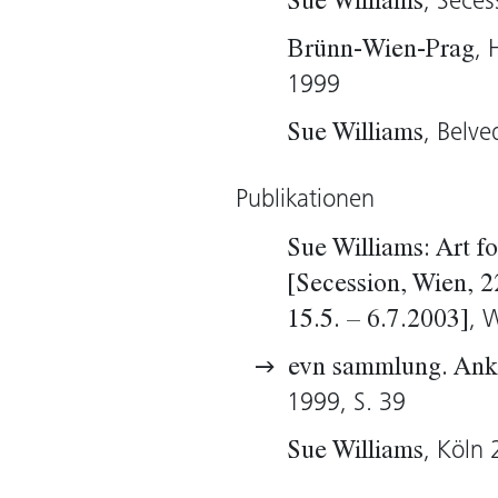
, Sece
Sue Williams
amerikanischen Kunst- u
, 
Brünn-Wien-Prag
Williams abstrahiert Kör
1999
Bildmuster. Das lockere N
Öffnungen und Verdichtu
, Belv
Sue Williams
Automatismus mit kontroll
ist mit der aggressiven un
Publikationen
Gesellschaft von gleich b
Sue Williams: Art fo
Williams einen Beitrag zu
[Secession, Wien, 2
indem sie bestimmte männ
, 
15.5. – 6.7.2003]
Medium als irrelevant, ja 
evn sammlung. Ank
Brigitte Huck, 2005
1999, S. 39
, Köln
Sue Williams