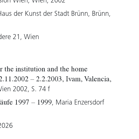
ssion Wien, Wien, 2002
nd Macholegende Jackson Pollock wirken.
Haus der Kunst der Stadt Brünn, Brünn,
per und Texte zu einem komplexen
etz von bunten Linien, Farbspritzern,
ngen verbindet gestische Mobilität und
edere 21, Wien
ierter Produktion. Der Inhalt ihrer Arbeit
d pointierten Kritik an unserer
leibender Brisanz. Darüber hinaus leistet
r the institution and the home
r Geschichte und Theorie der Malerei,
2.11.2002 – 2.2.2003, Ivam, Valencia,
lich besetzte Anliegen in diesem
Wien 2002, S. 74 f
lächerlich erscheinen lässt.
, Maria Enzersdorf
äufe 1997 – 1999
 2026