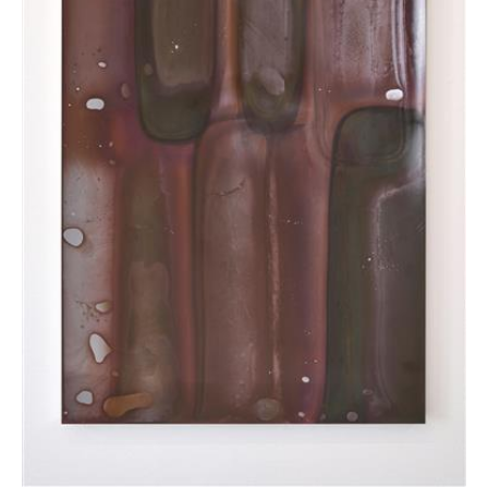
Solarzellen eingesetzt wird. Es leitet Strom
weiter zu Bus-Bändern oder Sammelschienen
und steht sinnbildlich für die Infrastruktur
moderner Energiegewinnung. Die Künstlerin
überführt dieses unscheinbare technische
Bauteil in einen künstlerischen Kontext und
macht damit Energieflüsse visuell erfahrbar.
Die Arbeit aus dem Jahr 2019 ist ein frühes
Beispiel für Fegerls vielschichtige Praxis, in der
physikalische Grundgesetze nicht nur zitiert,
sondern in einen poetischen Dialog mit
Material und Form gebracht werden. Sie
eröffnet einen Raum, in dem Technik und
Kunst als komplementäre Kräfte dargestellt
werden.