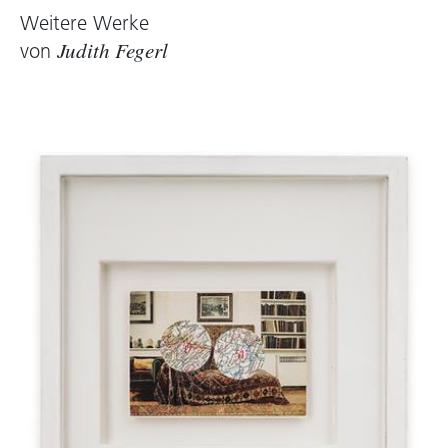
Weitere Werke
Heike Maier-Rieper
von
Judith Fegerl