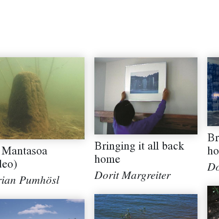
Br
Bringing it all back
h
 Mantasoa
home
deo)
Do
Dorit Margreiter
rian Pumhösl