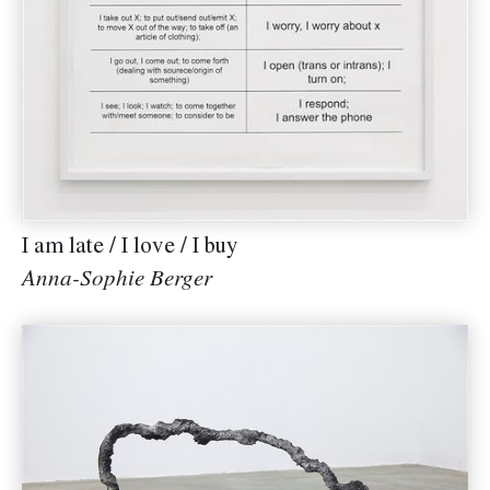
I am late / I love / I buy
Anna-Sophie Berger