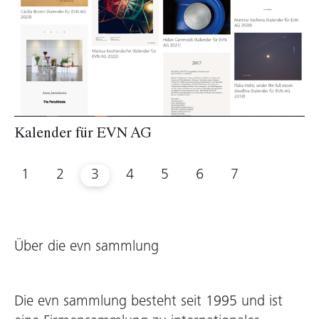
Kalender für EVN AG
1
2
3
4
5
6
7
Über die evn sammlung
Die evn sammlung besteht seit 1995 und ist