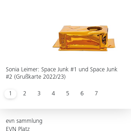
Sonia Leimer: Space Junk #1 und Space Junk
#2 (Grußkarte 2022/23)
1
2
3
4
5
6
7
evn sammlung
EVN Platz