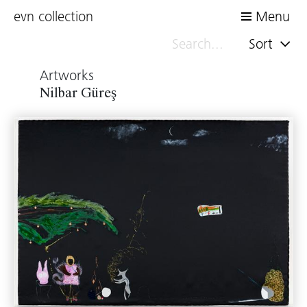
evn collection
Menu
Sort
Artworks
Nilbar Güreş