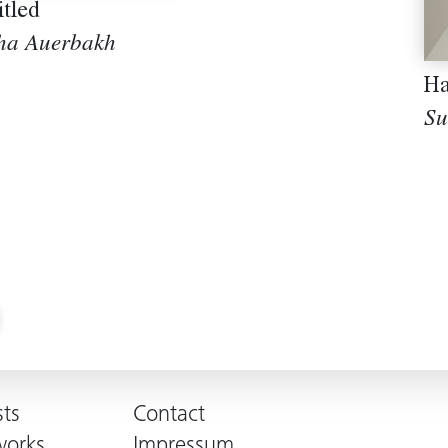
itled
ha Auerbakh
Ha
Su
sts
Contact
works
Impressum