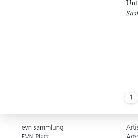
Unt
Sas
1
evn sammlung
Arti
EVN Platz
Art