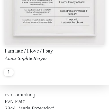
I am late / I love / I buy
Anna-Sophie Berger
1
evn sammlung
EVN Platz
2344, Maria Enzersdorf