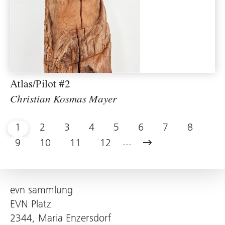
Atlas/Pilot #2
Christian Kosmas Mayer
1
2
3
4
5
6
7
8
...
9
10
11
12
evn sammlung
EVN Platz
2344, Maria Enzersdorf