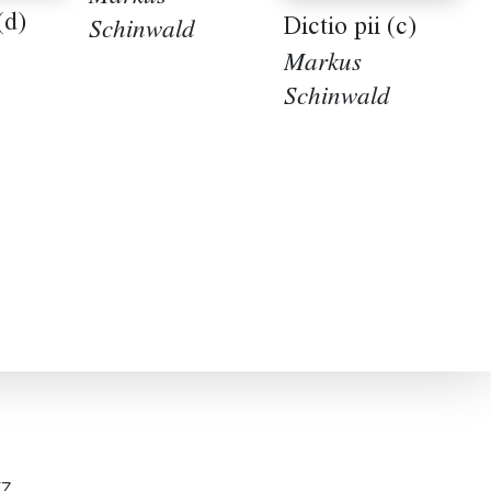
(d)
Dictio pii (c)
Schinwald
Markus
Schinwald
z