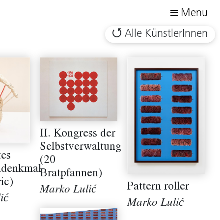
Menu
Alle KünstlerInnen
II. Kongress der
Selbstverwaltung
tes
(20
ndenkmal
Bratpfannen)
ic)
Pattern roller
Marko Lulić
ić
Marko Lulić