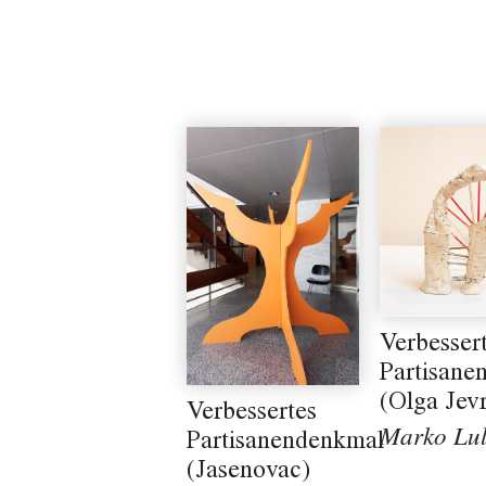
Verbesser
Partisane
(Olga Jevr
Verbessertes
Marko Lul
Partisanendenkmal
(Jasenovac)