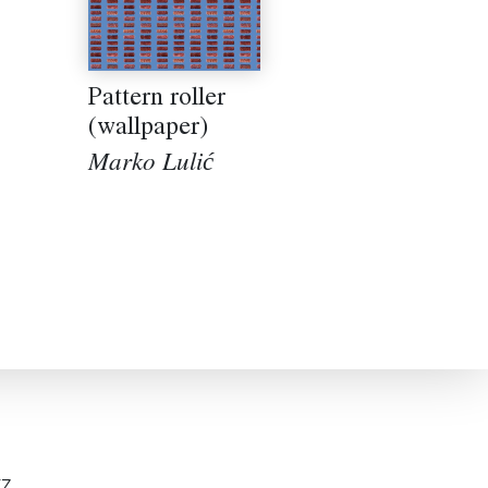
Pattern roller
(wallpaper)
Marko Lulić
z