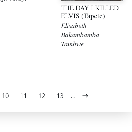
THE DAY I KILLED
ELVIS (Tapete)
Elisabeth
Bakambamba
Tambwe
...
10
11
12
13