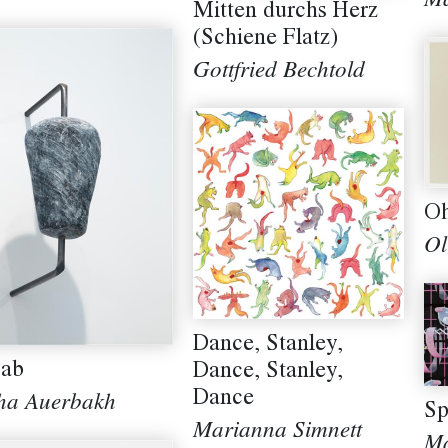
Ma
Mitten durchs Herz
(Schiene Flatz)
Gottfried Bechtold
Oh
Ol
Dance, Stanley,
ab
Dance, Stanley,
Dance
ha Auerbakh
Sp
Marianna Simnett
Ma