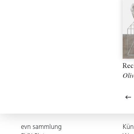
Rec
Oliv
evn sammlung
Kün