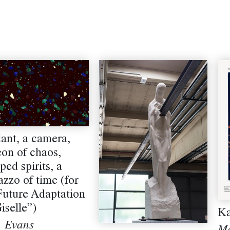
lant, a camera,
eon of chaos,
ped spirits, a
azzo of time (for
Future Adaptation
iselle”)
Ka
. Evans