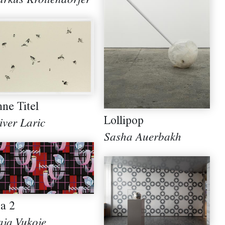
rkus Krottendorfer
ne Titel
Lollipop
iver Laric
Sasha Auerbakh
a 2
ja Vukoje