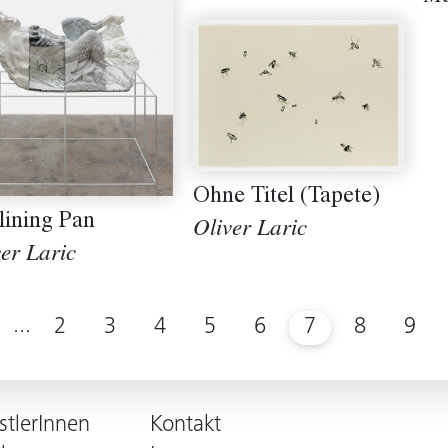
Ohne Titel (Tapete)
lining Pan
Oliver Laric
er Laric
...
2
3
4
5
6
7
8
9
stlerInnen
Kontakt